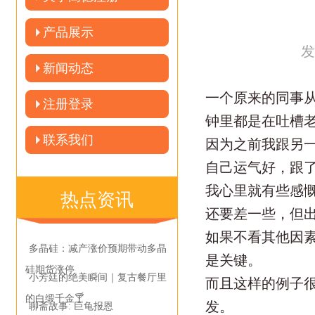
产品展示
发
新闻动态
一个原来的同事
注册登录
钟里都是在吐槽
联系我们
因为之前我跟另
自己运气好，跟
我心里就有些感
热点资讯
还要差一些，但
如果不看其他因
多晶硅：减产涨价预期带动多晶
是关键。
硅期货涨停
小芳廷的绝美瞬间｜复古餐厅里
而且这样的例子
的白缎千金🍸
发。
聊斋故事: 巨龟报恩