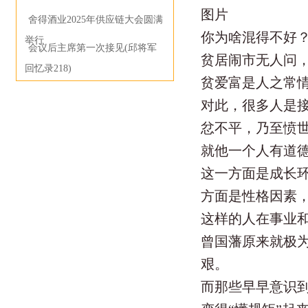
图片
舍得酒业2025年供应链大会圆满
你为啥混得不好
举行
会议后主席第一次接见(邱将军
贫居闹市无人问
回忆录218)
贫爱富是人之常
对此，很多人是
忿不平，乃至愤
就他一个人有道
这一方面是成长
方面是性格因素，
这样的人在事业
曾国藩原来就极为
艰。
而那些早早意识